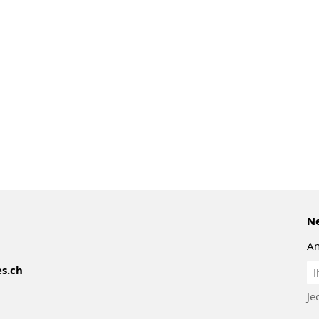
Ne
An
An
s.ch
z
Je
Ne