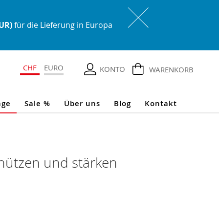
EUR)
für die Lieferung in Europa
CHF
EURO
KONTO
WARENKORB
age
Sale %
Über uns
Blog
Kontakt
hützen und stärken