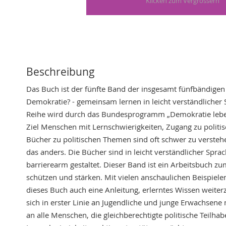
Skip
to
the
beginning
of
Beschreibung
the
Das Buch ist der fünfte Band der insgesamt fünfbändigen 
images
Demokratie? - gemeinsam lernen in leicht verständlicher 
gallery
Reihe wird durch das Bundesprogramm „Demokratie lebe
Ziel Menschen mit Lernschwierigkeiten, Zugang zu politis
Bücher zu politischen Themen sind oft schwer zu verstehe
das anders. Die Bücher sind in leicht verständlicher Spr
barrierearm gestaltet. Dieser Band ist ein Arbeitsbuch 
schützen und stärken. Mit vielen anschaulichen Beispielen
dieses Buch auch eine Anleitung, erlerntes Wissen weiter
sich in erster Linie an Jugendliche und junge Erwachsene
an alle Menschen, die gleichberechtigte politische Teilh