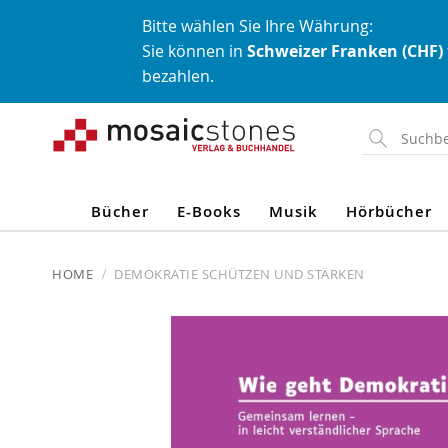
Bitte wählen Sie Ihre Währung:
Sie können in
Schweizer Franken (CHF)
bezahlen.
Direkt
zum
Inhalt
Bücher
E-Books
Musik
Hörbücher
HOME
DEMOKRATIE SCHÜTZEN UND STÄRKEN
Skip
to
the
end
of
the