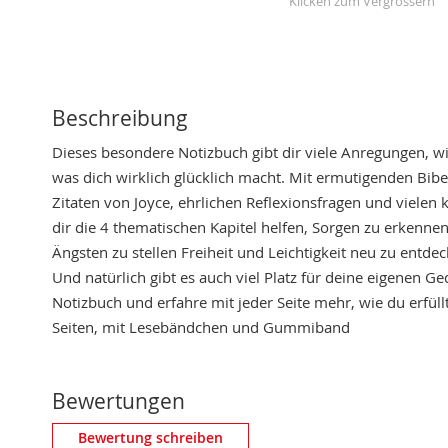
Skip
to
the
beginning
Beschreibung
of
Dieses besondere Notizbuch gibt dir viele Anregungen, w
the
was dich wirklich glücklich macht. Mit ermutigenden Bibe
images
Zitaten von Joyce, ehrlichen Reflexionsfragen und vielen
gallery
dir die 4 thematischen Kapitel helfen, Sorgen zu erkenne
Ängsten zu stellen Freiheit und Leichtigkeit neu zu entd
Und natürlich gibt es auch viel Platz für deine eigenen Ge
Notizbuch und erfahre mit jeder Seite mehr, wie du erfüll
Seiten, mit Lesebändchen und Gummiband
Bewertungen
Eigene Bewertung schreiben
Bewertung schreiben