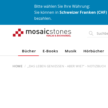
Bitte wählen Sie Ihre Währung:
Sie können in
Schweizer Franken (CHF)
bezahlen.
Direkt
zum
Inhalt
Bücher
E-Books
Musik
Hörbücher
HOME
„DAS LEBEN GENIESSEN - ABER WIE?“ - NOTIZBUCH
Skip
to
the
end
of
the