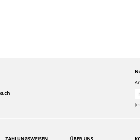
Ne
An
An
s.ch
z
Je
Ne
ZAHLUNGSWEISEN
ÜBER UNS
K