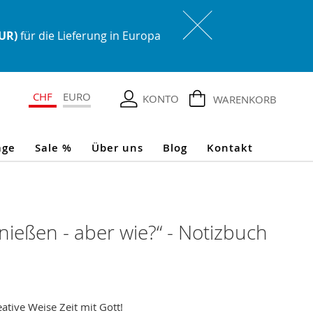
EUR)
für die Lieferung in Europa
CHF
EURO
KONTO
WARENKORB
age
Sale %
Über uns
Blog
Kontakt
ießen - aber wie?“ - Notizbuch
ative Weise Zeit mit Gott!