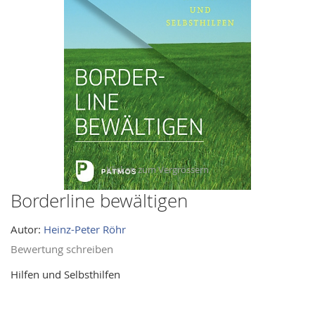
images
gallery
Borderline bewältigen
Skip
to
Autor:
Heinz-Peter Röhr
the
beginning
Bewertung schreiben
of
Hilfen und Selbsthilfen
the
images