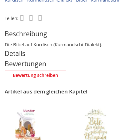
Teilen:
Save
Beschreibung
Die Bibel auf Kurdisch (Kurmandschi-Dialekt).
Details
Bewertungen
Eigene Bewertung schreiben
Bewertung schreiben
Nickname
Artikel aus dem gleichen Kapitel
Zusammenfassung
Bewertung