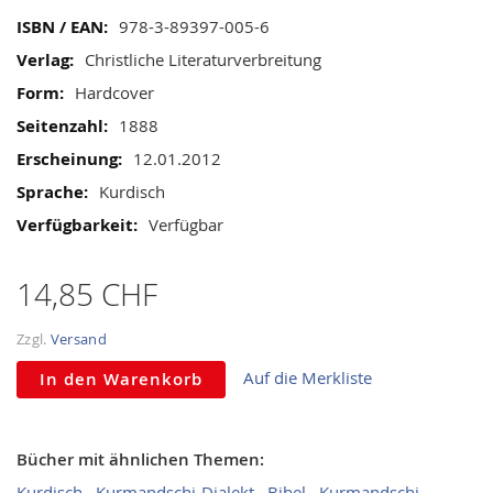
gallery
Mehr
978-3-89397-005-6
Informationen
Christliche Literaturverbreitung
Hardcover
1888
12.01.2012
Kurdisch
Verfügbar
14,85 CHF
Zzgl.
Versand
Auf die Merkliste
In den Warenkorb
Bücher mit ähnlichen Themen:
Kurdisch
Kurmandschi-Dialekt
Bibel
Kurmandschi