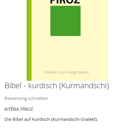
images
gallery
Bibel - kurdisch (Kurmandschi)
Skip
to
Bewertung schreiben
the
beginning
KITÊBA PÎROZ
of
Die Bibel auf Kurdisch (Kurmandschi-Dialekt).
the
images