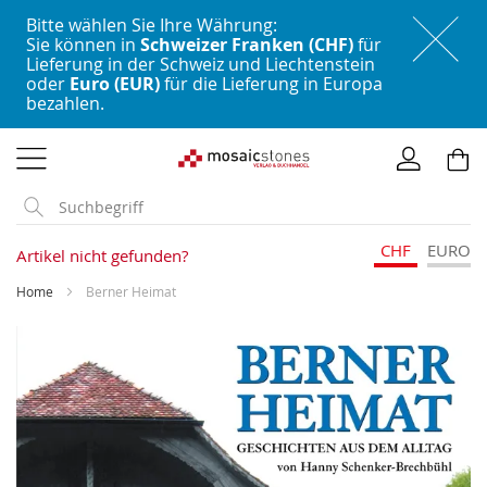
Bitte wählen Sie Ihre Währung:
Sie können in
Schweizer Franken (CHF)
für
Lieferung in der Schweiz und Liechtenstein
oder
Euro (EUR)
für die Lieferung in Europa
bezahlen.
Direkt
zum
Inhalt
CHF
EURO
Artikel nicht gefunden?
Home
Berner Heimat
Skip
to
the
end
of
the