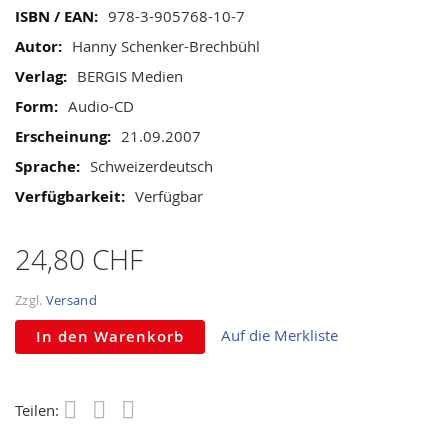
gallery
Mehr
978-3-905768-10-7
Informationen
Hanny Schenker-Brechbühl
BERGIS Medien
Audio-CD
21.09.2007
Schweizerdeutsch
Verfügbar
24,80 CHF
Zzgl.
Versand
Auf die Merkliste
In den Warenkorb
Teilen:
Save