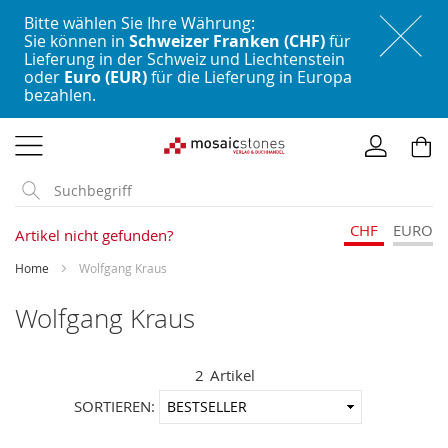
Bitte wählen Sie Ihre Währung:
Sie können in
Schweizer Franken (CHF)
für
Lieferung in der Schweiz und Liechtenstein
oder
Euro (EUR)
für die Lieferung in Europa
bezahlen.
Direkt
zum
Inhalt
CHF
EURO
Artikel nicht gefunden?
Home
Wolfgang Kraus
Wolfgang Kraus
2
Artikel
In
SORTIEREN:
aufstei