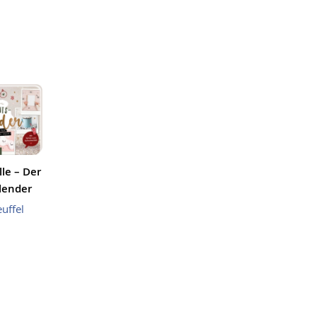
le – Der
lender
uffel