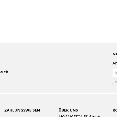
Ne
An
An
s.ch
z
Je
Ne
ZAHLUNGSWEISEN
ÜBER UNS
K
MOSAICSTONES GmbH