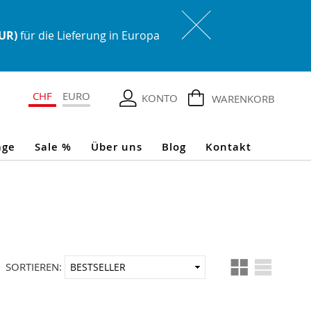
EUR)
für die Lieferung in Europa
CHF
EURO
KONTO
WARENKORB
age
Sale %
Über uns
Blog
Kontakt
Ansicht
In
SORTIEREN:
als
aufsteigender
Reihenfolge