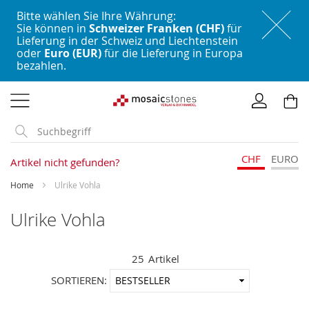
Bitte wählen Sie Ihre Währung:
Sie können in
Schweizer Franken (CHF)
für
Lieferung in der Schweiz und Liechtenstein
oder
Euro (EUR)
für die Lieferung in Europa
bezahlen.
Direkt
zum
Inhalt
CHF
EURO
Artikel nicht gefunden?
Home
Ulrike Vohla
Ulrike Vohla
25
Artikel
In
SORTIEREN:
aufstei