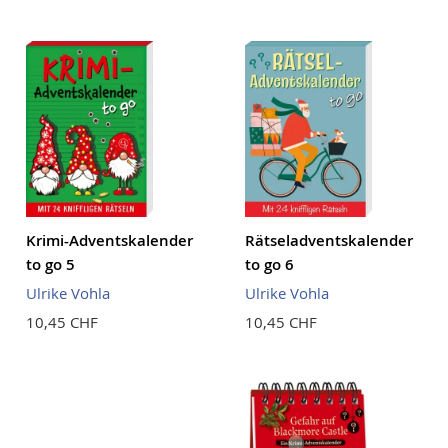
Reihenf
Krimi-Adventskalender
Rätseladventskalender
to go 5
to go 6
Ulrike Vohla
Ulrike Vohla
10,45 CHF
10,45 CHF