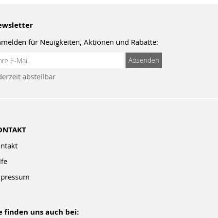
wsletter
melden für Neuigkeiten, Aktionen und Rabatte:
meldung
Absenden
um
derzeit abstellbar
wsletter:
ONTAKT
ntakt
lfe
pressum
e finden uns auch bei: