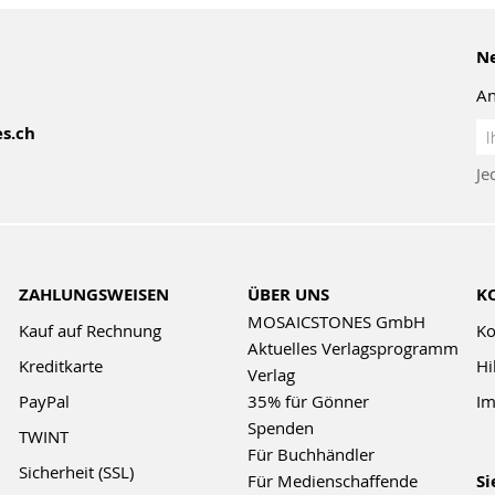
Ne
An
An
s.ch
z
Je
Ne
ZAHLUNGSWEISEN
ÜBER UNS
K
MOSAICSTONES GmbH
Kauf auf Rechnung
Ko
Aktuelles Verlagsprogramm
Kreditkarte
Hi
Verlag
PayPal
35% für Gönner
Im
Spenden
TWINT
Für Buchhändler
Sicherheit (SSL)
Für Medienschaffende
Si