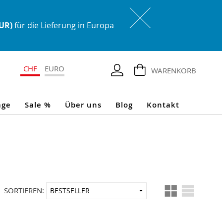
EUR)
für die Lieferung in Europa
CHF
EURO
WARENKORB
age
Sale %
Über uns
Blog
Kontakt
Ansicht
In
SORTIEREN:
als
aufsteigender
Reihenfolge