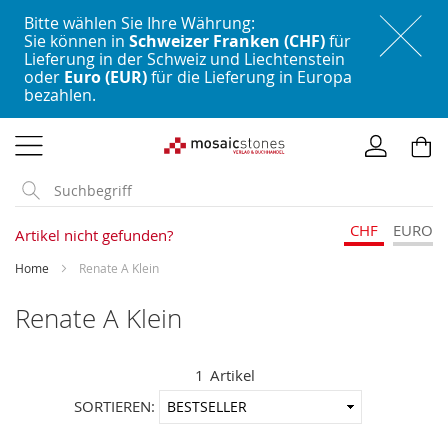
Bitte wählen Sie Ihre Währung:
Sie können in
Schweizer Franken (CHF)
für
Lieferung in der Schweiz und Liechtenstein
oder
Euro (EUR)
für die Lieferung in Europa
bezahlen.
Direkt
zum
Inhalt
CHF
EURO
Artikel nicht gefunden?
Home
Renate A Klein
Renate A Klein
1
Artikel
In
SORTIEREN:
aufstei