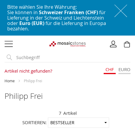
Bitte wählen Sie Ihre Währung:
Sie können in
Schweizer Franken (CHF)
für
Lieferung in der Schweiz und Liechtenstein
oder
Euro (EUR)
für die Lieferung in Europa
bezahlen.
Direkt
zum
Inhalt
CHF
EURO
Artikel nicht gefunden?
Home
Philipp Frei
Philipp Frei
7
Artikel
In
SORTIEREN:
aufstei