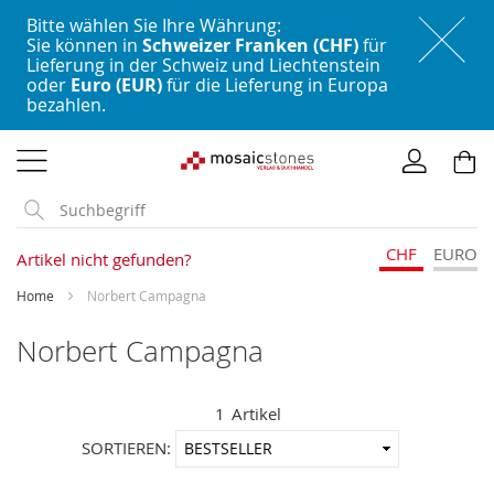
Bitte wählen Sie Ihre Währung:
Sie können in
Schweizer Franken (CHF)
für
Lieferung in der Schweiz und Liechtenstein
oder
Euro (EUR)
für die Lieferung in Europa
bezahlen.
Direkt
zum
Inhalt
CHF
EURO
Artikel nicht gefunden?
Home
Norbert Campagna
Norbert Campagna
1
Artikel
In
SORTIEREN:
aufstei