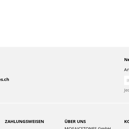
Ne
An
An
s.ch
z
Je
Ne
ZAHLUNGSWEISEN
ÜBER UNS
K
MOSAICSTONES GmbH