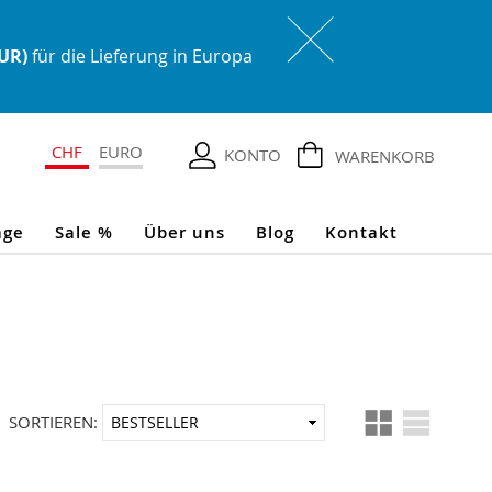
EUR)
für die Lieferung in Europa
CHF
EURO
KONTO
WARENKORB
age
Sale %
Über uns
Blog
Kontakt
Ansicht
In
SORTIEREN:
als
aufsteigender
Reihenfolge