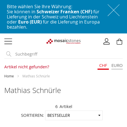
Bitte wählen Sie Ihre Währung:
Sie können in
Schweizer Franken (CHF)
für
Lieferung in der Schweiz und Liechtenstein
oder
Euro (EUR)
für die Lieferung in Europa
bezahlen.
Direkt
zum
Inhalt
CHF
EURO
Artikel nicht gefunden?
Home
Mathias Schnürle
Mathias Schnürle
6
Artikel
In
SORTIEREN:
aufstei