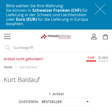
Bitte wählen Sie Ihre Währung:
Sie können in
Schweizer Franken (CHF)
für
Lieferung in der Schweiz und Liechtenstein
oder
Euro (EUR)
für die Lieferung in Europa
bezahlen.
Direkt
zum
Inhalt
CHF
EURO
Artikel nicht gefunden?
Home
Kurt Baldauf
Kurt Baldauf
1
Artikel
In
SORTIEREN:
aufstei