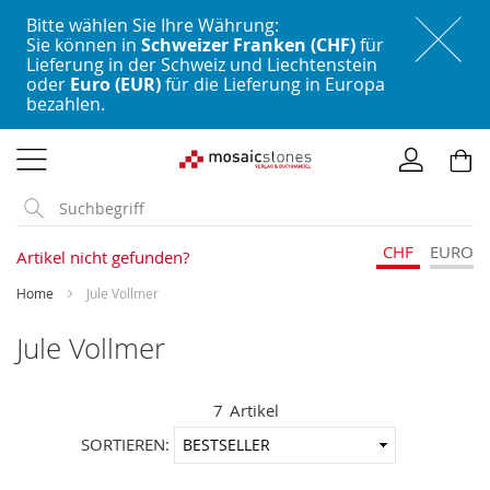
Bitte wählen Sie Ihre Währung:
Sie können in
Schweizer Franken (CHF)
für
Lieferung in der Schweiz und Liechtenstein
oder
Euro (EUR)
für die Lieferung in Europa
bezahlen.
Direkt
zum
Inhalt
CHF
EURO
Artikel nicht gefunden?
Home
Jule Vollmer
Jule Vollmer
7
Artikel
In
SORTIEREN:
aufstei