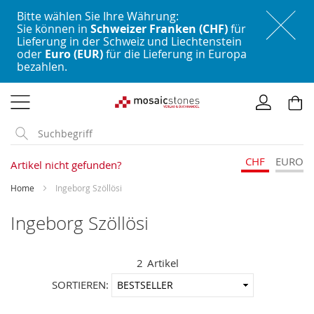
Bitte wählen Sie Ihre Währung:
Sie können in
Schweizer Franken (CHF)
für
Lieferung in der Schweiz und Liechtenstein
oder
Euro (EUR)
für die Lieferung in Europa
bezahlen.
Direkt
zum
Inhalt
CHF
EURO
Artikel nicht gefunden?
Home
Ingeborg Szöllösi
Ingeborg Szöllösi
2
Artikel
In
SORTIEREN:
aufstei