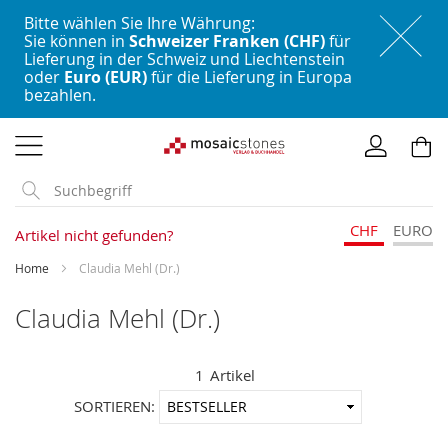
Bitte wählen Sie Ihre Währung:
Sie können in
Schweizer Franken (CHF)
für
Lieferung in der Schweiz und Liechtenstein
oder
Euro (EUR)
für die Lieferung in Europa
bezahlen.
Direkt
zum
Inhalt
CHF
EURO
Artikel nicht gefunden?
Home
Claudia Mehl (Dr.)
Claudia Mehl (Dr.)
1
Artikel
In
SORTIEREN:
aufstei