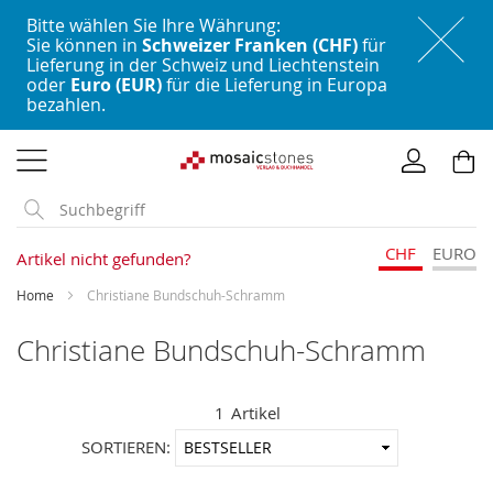
Bitte wählen Sie Ihre Währung:
Sie können in
Schweizer Franken (CHF)
für
Lieferung in der Schweiz und Liechtenstein
oder
Euro (EUR)
für die Lieferung in Europa
bezahlen.
Direkt
zum
Inhalt
CHF
EURO
Artikel nicht gefunden?
Home
Christiane Bundschuh-Schramm
Christiane Bundschuh-Schramm
1
Artikel
In
SORTIEREN:
aufstei