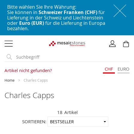
Bitte wählen Sie Ihre Währung:
Sie können in
Schweizer Franken (CHF)
für
Lieferung in der Schweiz und Liechtenstein
oder
Euro (EUR)
für die Lieferung in Europa
bezahlen.
Direkt
zum
Inhalt
CHF
EURO
Artikel nicht gefunden?
Home
Charles Capps
Charles Capps
18
Artikel
In
SORTIEREN:
aufstei