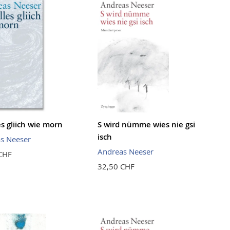
es gliich wie morn
S wird nümme wies nie gsi
isch
s Neeser
Andreas Neeser
CHF
32,50 CHF