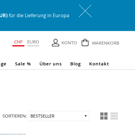
EUR)
für die Lieferung in Europa
CHF
EURO
KONTO
WARENKORB
age
Sale %
Über uns
Blog
Kontakt
Ansicht
In
SORTIEREN:
als
aufsteigender
Reihenfolge