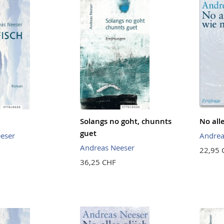
Solangs no goht, chunnts
No all
guet
eser
Andrea
Andreas Neeser
22,95 
36,25 CHF