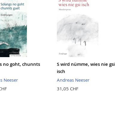
s no goht, chunnts
S wird nümme, wies nie gsi
isch
s Neeser
Andreas Neeser
CHF
31,05 CHF