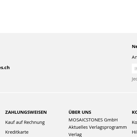
Ne
An
An
s.ch
z
Je
Ne
ZAHLUNGSWEISEN
ÜBER UNS
K
MOSAICSTONES GmbH
Kauf auf Rechnung
Ko
Aktuelles Verlagsprogramm
Kreditkarte
Hi
Verlag