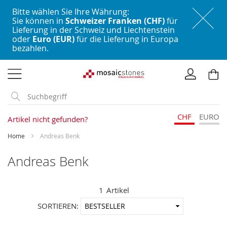
Bitte wählen Sie Ihre Währung:
Sie können in
Schweizer Franken (CHF)
für
Lieferung in der Schweiz und Liechtenstein
oder
Euro (EUR)
für die Lieferung in Europa
bezahlen.
Direkt
zum
Inhalt
CHF
EURO
Artikel nicht gefunden?
Home
Andreas Benk
Andreas Benk
1
Artikel
In
SORTIEREN:
aufstei