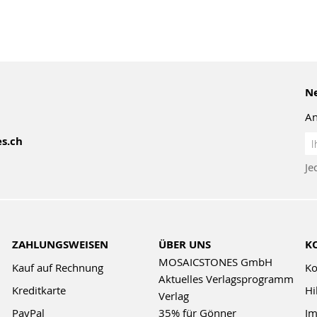
Ne
An
An
s.ch
z
Je
Ne
ZAHLUNGSWEISEN
ÜBER UNS
K
MOSAICSTONES GmbH
Kauf auf Rechnung
Ko
Aktuelles Verlagsprogramm
Kreditkarte
Hi
Verlag
PayPal
35% für Gönner
Im