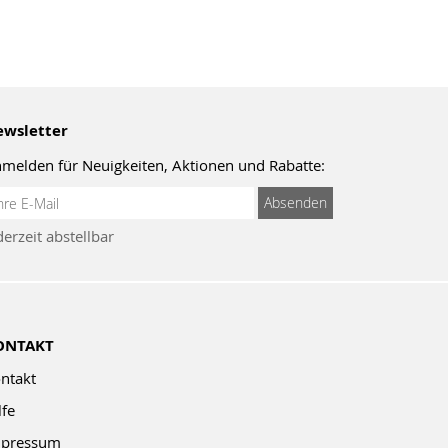
wsletter
melden für Neuigkeiten, Aktionen und Rabatte:
meldung
Absenden
um
derzeit abstellbar
wsletter:
ONTAKT
ntakt
lfe
pressum