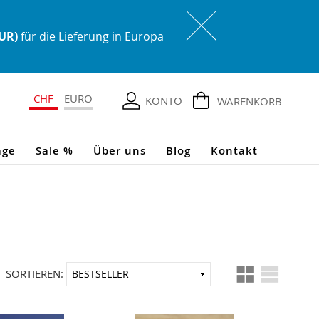
EUR)
für die Lieferung in Europa
CHF
EURO
KONTO
WARENKORB
age
Sale %
Über uns
Blog
Kontakt
Ansicht
In
SORTIEREN:
als
aufsteigender
Reihenfolge