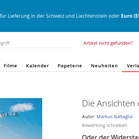
für Lieferung in der Schweiz und Liechtenstein oder
Euro (
Artikel nicht gefunden?
Filme
Kalender
Papeterie
Neuheiten
Verl
Die Ansichten 
Autor:
Markus Battaglia
Bewertung schreiben
Oder der Widerst