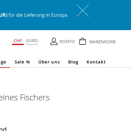
EUR)
für die Lieferung in Europa
CHF
EURO
KONTO
WARENKORB
age
Sale %
Über uns
Blog
Kontakt
eines Fischers
and