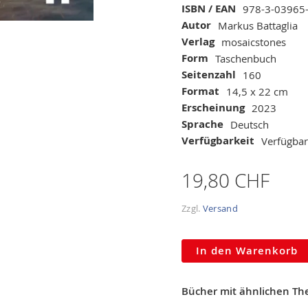
Mehr
ISBN / EAN
978-3-03965
Informationen
Autor
Markus Battaglia
Verlag
mosaicstones
Form
Taschenbuch
Seitenzahl
160
Format
14,5 x 22 cm
Erscheinung
2023
Sprache
Deutsch
Verfügbarkeit
Verfügbar
19,80 CHF
Zzgl.
Versand
In den Warenkorb
Bücher mit ähnlichen T