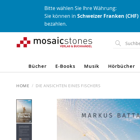
Bitte wählen Sie Ihre Währung:
Sie können in
Schweizer Franken (CHF)
bezahlen.
Direkt
zum
Inhalt
Bücher
E-Books
Musik
Hörbücher
HOME
DIE ANSICHTEN EINES FISCHERS
Skip
to
the
end
of
the