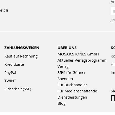
An
An
s.ch
z
Je
Ne
ZAHLUNGSWEISEN
ÜBER UNS
K
MOSAICSTONES GmbH
Kauf auf Rechnung
Ko
Aktuelles Verlagsprogramm
Kreditkarte
Hi
Verlag
PayPal
35% für Gönner
Im
Spenden
TWINT
Für Buchhändler
Sicherheit (SSL)
Für Medienschaffende
Si
Dienstleistungen
Blog