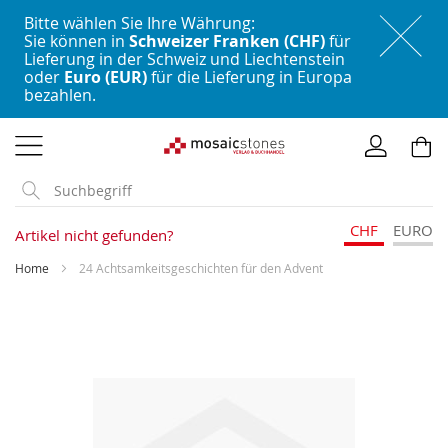
Bitte wählen Sie Ihre Währung:
Sie können in
Schweizer Franken (CHF)
für
Lieferung in der Schweiz und Liechtenstein
oder
Euro (EUR)
für die Lieferung in Europa
bezahlen.
Direkt
zum
Inhalt
CHF
EURO
Artikel nicht gefunden?
Home
24 Achtsamkeitsgeschichten für den Advent
Skip
to
the
end
of
the