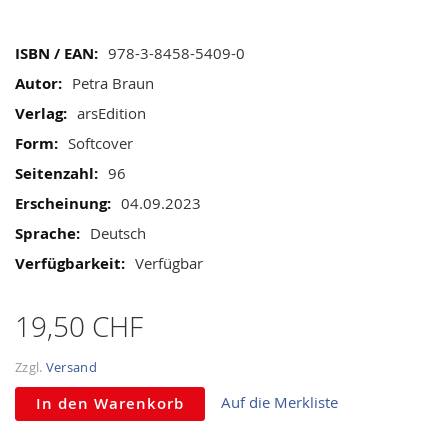
gallery
Mehr
978-3-8458-5409-0
Informationen
Petra Braun
arsEdition
Softcover
96
04.09.2023
Deutsch
Verfügbar
19,50 CHF
Zzgl.
Versand
Auf die Merkliste
In den Warenkorb