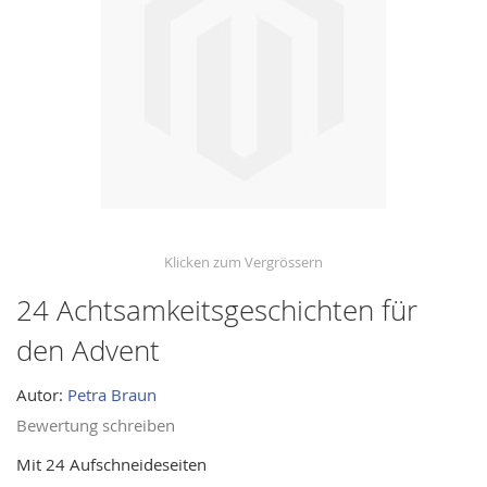
images
gallery
24 Achtsamkeitsgeschichten für
Skip
to
den Advent
the
beginning
Autor:
Petra Braun
of
Bewertung schreiben
the
images
Mit 24 Aufschneideseiten