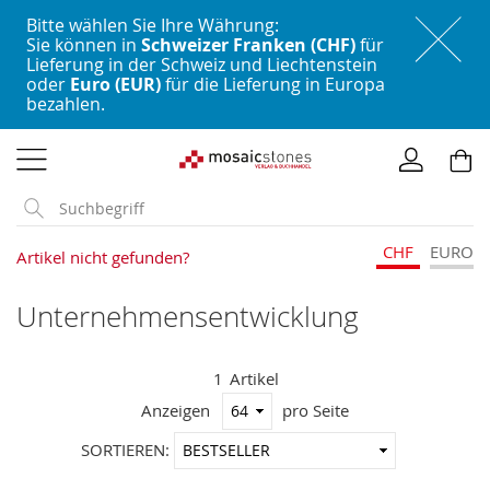
Bitte wählen Sie Ihre Währung:
Sie können in
Schweizer Franken (CHF)
für
Lieferung in der Schweiz und Liechtenstein
oder
Euro (EUR)
für die Lieferung in Europa
bezahlen.
Direkt
zum
Inhalt
CHF
EURO
Artikel nicht gefunden?
Unternehmensentwicklung
1
Artikel
Anzeigen
pro Seite
In
SORTIEREN:
aufstei