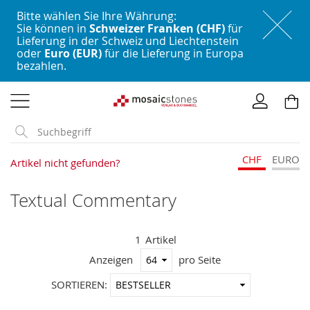
Bitte wählen Sie Ihre Währung:
Sie können in
Schweizer Franken (CHF)
für
Lieferung in der Schweiz und Liechtenstein
oder
Euro (EUR)
für die Lieferung in Europa
bezahlen.
Direkt
zum
Inhalt
CHF
EURO
Artikel nicht gefunden?
Textual Commentary
1
Artikel
Anzeigen
pro Seite
In
SORTIEREN:
aufstei