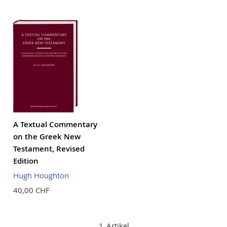
Reihenf
A Textual Commentary
on the Greek New
Testament, Revised
Edition
Hugh Houghton
40,00 CHF
1
Artikel