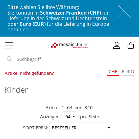
Bitte wählen Sie Ihre Währung:
Sie können in
Schweizer Franken (CHF)
für
Lieferung in der Schweiz und Liechtenstein
oder
Euro (EUR)
für die Lieferung in Europa
bezahlen.
Direkt
zum
Inhalt
CHF
EURO
Artikel nicht gefunden?
Kinder
Artikel
1
-
64
von
340
Anzeigen
pro Seite
In
SORTIEREN:
aufstei