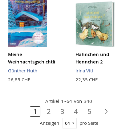
Meine
Hähnchen und
Weihnachtsgschichtli
Hennchen 2
Günther Huth
Irina Vitt
26,85 CHF
22,35 CHF
Artikel
1
-
64
von
340
Seite
Sie lesen gerade Seite
Seite
Seite
Seite
Seite
Seite
Nächste
1
2
3
4
5
Anzeigen
pro Seite