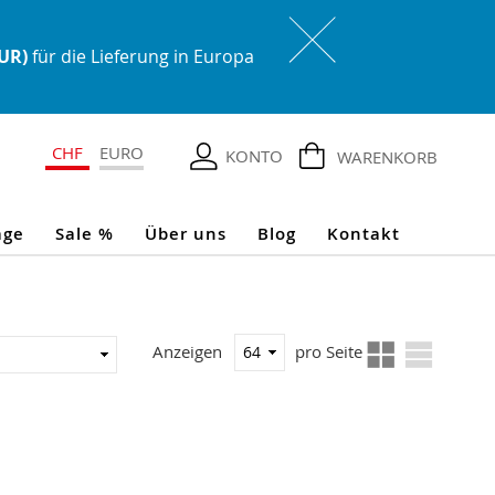
EUR)
für die Lieferung in Europa
CHF
EURO
KONTO
WARENKORB
age
Sale %
Über uns
Blog
Kontakt
Ansicht
In
Anzeigen
pro Seite
als
aufsteigender
Reihenfolge