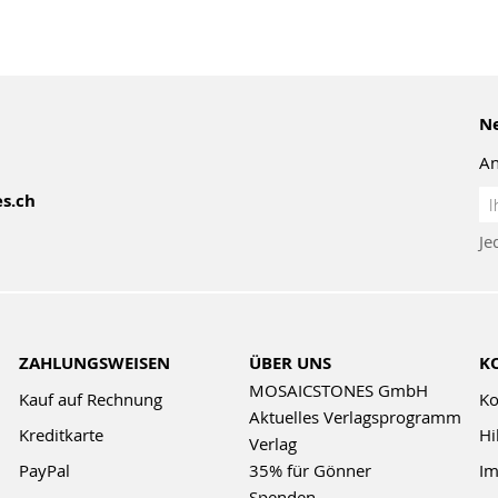
Ne
An
An
s.ch
z
Je
Ne
ZAHLUNGSWEISEN
ÜBER UNS
K
MOSAICSTONES GmbH
Kauf auf Rechnung
Ko
Aktuelles Verlagsprogramm
Kreditkarte
Hi
Verlag
PayPal
35% für Gönner
Im
Spenden