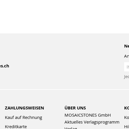
Ne
An
An
s.ch
z
Je
Ne
ZAHLUNGSWEISEN
ÜBER UNS
K
MOSAICSTONES GmbH
Kauf auf Rechnung
Ko
Aktuelles Verlagsprogramm
Kreditkarte
Hi
Verlag