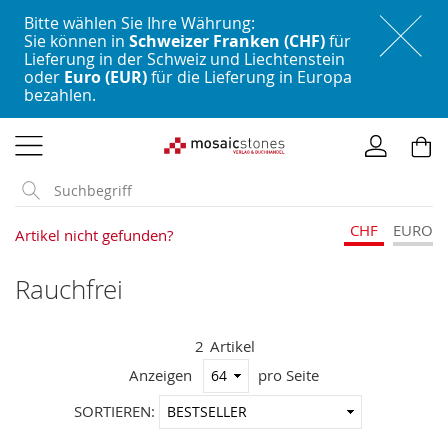
Bitte wählen Sie Ihre Währung:
Sie können in
Schweizer Franken (CHF)
für
Lieferung in der Schweiz und Liechtenstein
oder
Euro (EUR)
für die Lieferung in Europa
bezahlen.
Direkt
zum
Inhalt
CHF
EURO
Artikel nicht gefunden?
Rauchfrei
2
Artikel
Anzeigen
pro Seite
In
SORTIEREN:
aufstei