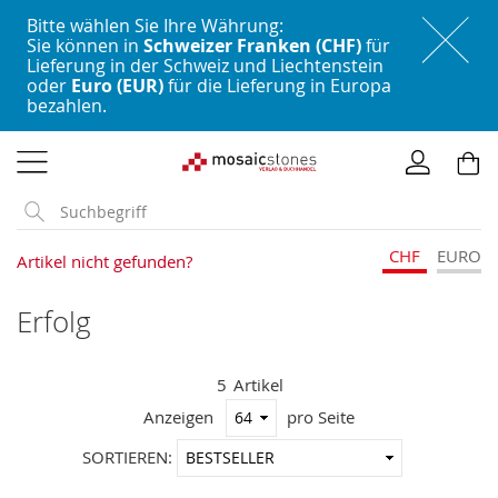
Bitte wählen Sie Ihre Währung:
Sie können in
Schweizer Franken (CHF)
für
Lieferung in der Schweiz und Liechtenstein
oder
Euro (EUR)
für die Lieferung in Europa
bezahlen.
Direkt
zum
Inhalt
CHF
EURO
Artikel nicht gefunden?
Erfolg
5
Artikel
Anzeigen
pro Seite
In
SORTIEREN:
aufstei