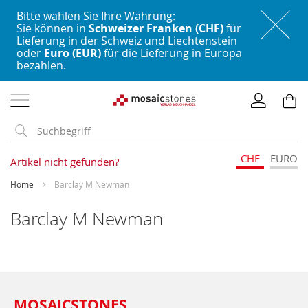
Bitte wählen Sie Ihre Währung:
Sie können in
Schweizer Franken (CHF)
für
Lieferung in der Schweiz und Liechtenstein
oder
Euro (EUR)
für die Lieferung in Europa
bezahlen.
Direkt
zum
Inhalt
CHF
EURO
Artikel nicht gefunden?
Home
Barclay M Newman
Barclay M Newman
MOSAICSTONES